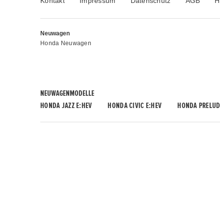
Kontakt
Impressum
Datenschutz
AGB
H
Neuwagen
Honda Neuwagen
NEUWAGENMODELLE
HONDA JAZZ E:HEV
HONDA CIVIC E:HEV
HONDA PRELUD