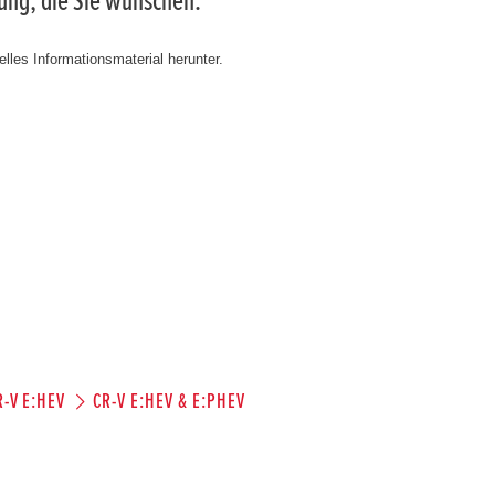
tung, die Sie wünschen.
lles Informationsmaterial herunter.
R-V E:HEV
CR-V E:HEV & E:PHEV