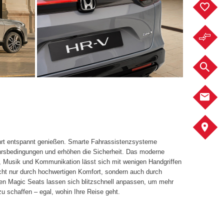
F
F
F
K
A
hrt entspannt genießen. Smarte Fahrassistenzsysteme
ehrsbedingungen und erhöhen die Sicherheit. Das moderne
, Musik und Kommunikation lässt sich mit wenigen Handgriffen
cht nur durch hochwertigen Komfort, sondern auch durch
iven Magic Seats lassen sich blitzschnell anpassen, um mehr
u schaffen – egal, wohin Ihre Reise geht.