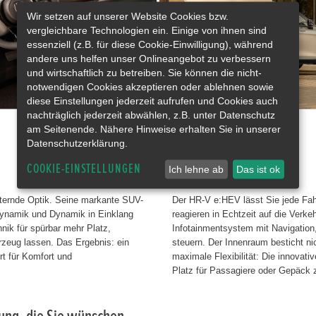
Wir setzen auf unserer Website Cookies bzw.
vergleichbare Technologien ein. Einige von ihnen sind
essenziell (z.B. für diese Cookie-Einwilligung), während
andere uns helfen unser Onlineangebot zu verbessern
und wirtschaftlich zu betreiben. Sie können die nicht-
notwendigen Cookies akzeptieren oder ablehnen sowie
diese Einstellungen jederzeit aufrufen und Cookies auch
nachträglich jederzeit abwählen, z.B. unter Datenschutz
am Seitenende. Nähere Hinweise erhalten Sie in unserer
Datenschutzerklärung.
Intelligenter Komfort.
COOKIE-EINSTELLUNGEN
Ich lehne ab
Das ist ok
ternde Optik. Seine markante SUV-
Der HR-V e:HEV lässt Sie jede Fa
odynamik und Dynamik in Einklang
reagieren in Echtzeit auf die Verk
hnik für spürbar mehr Platz,
Infotainmentsystem mit Navigation
rzeug lassen. Das Ergebnis: ein
steuern. Der Innenraum besticht ni
rt für Komfort und
maximale Flexibilität: Die innovat
Platz für Passagiere oder Gepäck z