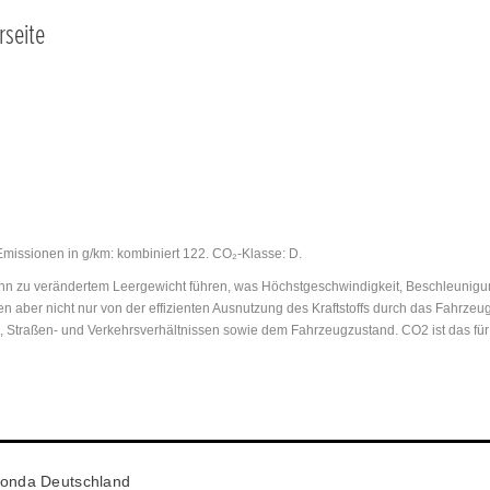
rseite
Emissionen in g/km: kombiniert 122. CO₂-Klasse: D.
 zu verändertem Leergewicht führen, was Höchstgeschwindigkeit, Beschleunigungs
n aber nicht nur von der effizienten Ausnutzung des Kraftstoffs durch das Fahrz
n, Straßen- und Verkehrsverhältnissen sowie dem Fahrzeugzustand. CO2 ist das fü
onda Deutschland