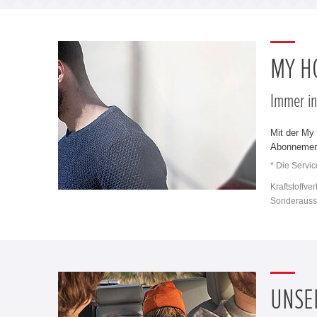
MY H
Immer in
Mit der My
Abonnement 
* Die Servi
Kraftstoffve
Sonderausst
UNSE