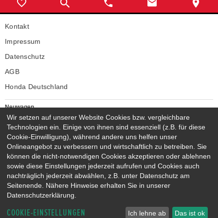
Kontakt
Impressum
Datenschutz
AGB
Honda Deutschland
Neuwagen
Honda Neuwagen
Wir setzen auf unserer Website Cookies bzw. vergleichbare
Technologien ein. Einige von ihnen sind essenziell (z.B. für diese
Gebrauchtwagen
Cookie-Einwilligung), während andere uns helfen unser
Honda Gebrauchtwagen
Onlineangebot zu verbessern und wirtschaftlich zu betreiben. Sie
Honda Vorführwagen
können die nicht-notwendigen Cookies akzeptieren oder ablehnen
Gesamtbestand
sowie diese Einstellungen jederzeit aufrufen und Cookies auch
nachträglich jederzeit abwählen, z.B. unter Datenschutz am
NEUWAGENMODELLE
Seitenende. Nähere Hinweise erhalten Sie in unserer
HONDA JAZZ E:HEV
HONDA CIVIC E:HEV
Datenschutzerklärung.
HONDA PRELUDE E:HEV
HONDA HR-V E:HEV
COOKIE-EINSTELLUNGEN
HONDA ZR-V E:HEV
HONDA CR-V E:HEV & E:PHEV
Ich lehne ab
Das ist ok