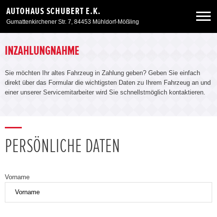
AUTOHAUS SCHUBERT E.K.
Gumattenkirchener Str. 7, 84453 Mühldorf-Mößling
Neuwagen
INZAHLUNGNAHME
Sie möchten Ihr altes Fahrzeug in Zahlung geben? Geben Sie einfach
Gebrauchtwagen
direkt über das Formular die wichtigsten Daten zu Ihrem Fahrzeug an und
einer unserer Servicemitarbeiter wird Sie schnellstmöglich kontaktieren.
Angebote
Service & Zubehör
PERSÖNLICHE DATEN
Unser Autohaus
Vorname