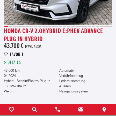
HONDA CR-V 2.0HYBRID E:PHEV ADVANCE
PLUG IN HYBRID
43.700 €
MWST. AUSW.
FAVORIT
DETAILS
43.000 km
Automatik
04.2024
Vorführfahrzeug
Hybrid - Benzin/Elektro Plug-In
Lederausstattung
135 kW/184 PS
4 Türen
Weiß
Navigationssystem