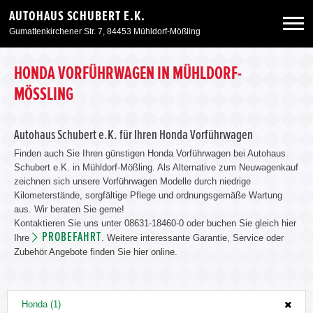
AUTOHAUS SCHUBERT E.K.
Gumattenkirchener Str. 7, 84453 Mühldorf-Mößling
Neuwagen
HONDA VORFÜHRWAGEN IN MÜHLDORF-
MÖSSLING
Gebrauchtwagen
Autohaus Schubert e.K. für Ihren Honda Vorführwagen
Angebote
Finden auch Sie Ihren günstigen Honda Vorführwagen bei Autohaus
Schubert e.K. in Mühldorf-Mößling. Als Alternative zum Neuwagenkauf
zeichnen sich unsere Vorführwagen Modelle durch niedrige
Service & Zubehör
Kilometerstände, sorgfältige Pflege und ordnungsgemäße Wartung
aus. Wir beraten Sie gerne!
Kontaktieren Sie uns unter 08631-18460-0 oder buchen Sie gleich hier
Unser Autohaus
PROBEFAHRT
Ihre
. Weitere interessante Garantie, Service oder
Zubehör Angebote finden Sie hier online.
Honda (1)