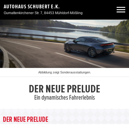
AUTOHAUS SCHUBERT E.K.
Gumattenkirchener Str. 7, 84453 Mühldorf-Mößling
Neuwagen
Gebrauchtwagen
Angebote
Abbildung zeigt Sonderausstattungen.
Service & Zubehör
DER NEUE PRELUDE
Ein dynamisches Fahrerlebnis
Unser Autohaus
DER NEUE PRELUDE