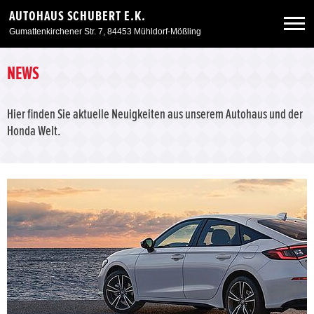
AUTOHAUS SCHUBERT E.K.
Gumattenkirchener Str. 7, 84453 Mühldorf-Mößling
Neuwagen
NEWS
Gebrauchtwagen
Hier finden Sie aktuelle Neuigkeiten aus unserem Autohaus und der
Honda Welt.
Angebote
Service & Zubehör
Unser Autohaus