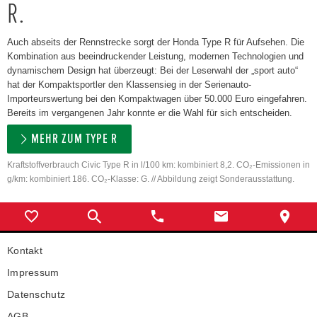
R.
Auch abseits der Rennstrecke sorgt der Honda Type R für Aufsehen. Die
Kombination aus beeindruckender Leistung, modernen Technologien und
dynamischem Design hat überzeugt: Bei der Leserwahl der „sport auto“
hat der Kompaktsportler den Klassensieg in der Serienauto-
Importeurswertung bei den Kompaktwagen über 50.000 Euro eingefahren.
Bereits im vergangenen Jahr konnte er die Wahl für sich entscheiden.
MEHR ZUM TYPE R
Kraftstoffverbrauch Civic Type R in l/100 km: kombiniert 8,2. CO₂-Emissionen in
g/km: kombiniert 186. CO₂-Klasse: G. // Abbildung zeigt Sonderausstattung.
Kontakt
Impressum
Datenschutz
AGB