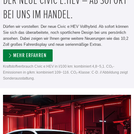
DER NEUE CIVIC E:HEV – AB SOFORT
BEI UNS IM HANDEL.
Dürfen wir vorstellen: Der neue Civic e:HEV Vollhybrid. Ab sofort können
Sie sich das überarbeitete, noch sportlichere Design bei uns persönlich
ansehen. Dabei zeigen wir Ihnen gerne weitere Neuerungen wie das 10,2
Zoll großes Fahrerdisplay und neue serienmäßige Extras.
MEHR ERFAHREN
Kraftstoffverbrauch Civic e:HEV in l/100 km: kombiniert 4,8−5,1. CO₂-
Emissionen in g/km: kombiniert 109−116. CO₂-Klasse: C-D. // Abbildung zeigt
Sonderausstattung.