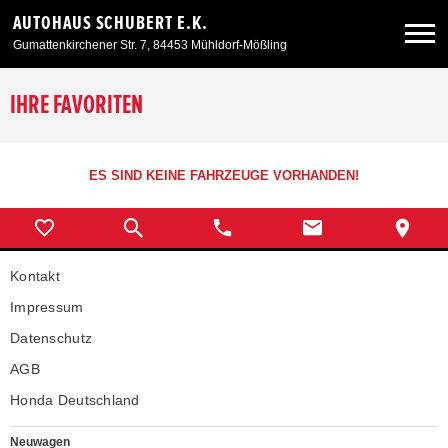
AUTOHAUS SCHUBERT E.K.
Gumattenkirchener Str. 7, 84453 Mühldorf-Mößling
Neuwagen
IHRE FAVORITEN
Gebrauchtwagen
ES SIND KEINE FAHRZEUGE VORHANDEN!
Angebote
Kontakt
Service & Zubehör
Impressum
Unser Autohaus
Datenschutz
AGB
Honda Deutschland
Neuwagen