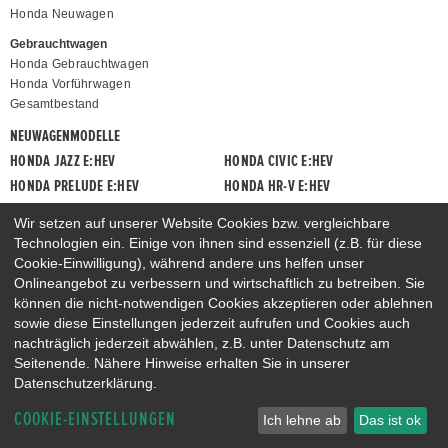
Honda Neuwagen
Gebrauchtwagen
Honda Gebrauchtwagen
Honda Vorführwagen
Gesamtbestand
NEUWAGENMODELLE
HONDA JAZZ E:HEV
HONDA CIVIC E:HEV
HONDA PRELUDE E:HEV
HONDA HR-V E:HEV
HONDA ZR-V E:HEV
HONDA CR-V E:HEV & E:PHEV
Wir setzen auf unserer Website Cookies bzw. vergleichbare
Technologien ein. Einige von ihnen sind essenziell (z.B. für diese
Cookie-Einwilligung), während andere uns helfen unser
Onlineangebot zu verbessern und wirtschaftlich zu betreiben. Sie
können die nicht-notwendigen Cookies akzeptieren oder ablehnen
sowie diese Einstellungen jederzeit aufrufen und Cookies auch
nachträglich jederzeit abwählen, z.B. unter Datenschutz am
Seitenende. Nähere Hinweise erhalten Sie in unserer
Datenschutzerklärung.
COOKIE-EINSTELLUNGEN
Ich lehne ab
Das ist ok