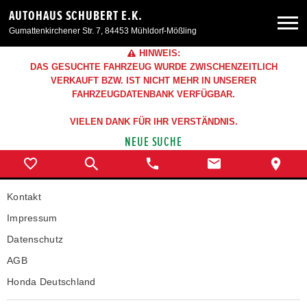
AUTOHAUS SCHUBERT E.K.
Gumattenkirchener Str. 7, 84453 Mühldorf-Mößling
HINWEIS:
Neuwagen
DAS GESUCHTE FAHRZEUG WURDE ZWISCHENZEITLICH
VERKAUFT BZW. IST NICHT MEHR IN UNSERER
FAHRZEUGDATENBANK VERFÜGBAR.
Gebrauchtwagen
VIELEN DANK FÜR IHR VERSTÄNDNIS.
NEUE SUCHE
Angebote
Service & Zubehör
Kontakt
Impressum
Unser Autohaus
Datenschutz
AGB
Honda Deutschland