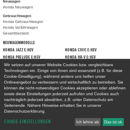
Neuwagen
Honda Neuwagen
Gebrauchtwagen
Honda Gebrauchtwagen
Honda Vorführwagen
Gesamtbestand
NEUWAGENMODELLE
HONDA JAZZ E:HEV
HONDA CIVIC E:HEV
HONDA PRELUDE E:HEV
HONDA HR-V E:HEV
HONDA ZR-V E:HEV
HONDA CR-V E:HEV & E:PHEV
Wir setzen auf unserer Website Cookies bzw. vergleichbare
Technologien ein. Einige von ihnen sind essenziell (z.B. für diese
Cookie-Einwilligung), während andere uns helfen unser
Onlineangebot zu verbessern und wirtschaftlich zu betreiben. Sie
können die nicht-notwendigen Cookies akzeptieren oder ablehnen
sowie diese Einstellungen jederzeit aufrufen und Cookies auch
nachträglich jederzeit abwählen, z.B. unter Datenschutz am
Seitenende. Nähere Hinweise erhalten Sie in unserer
Datenschutzerklärung.
COOKIE-EINSTELLUNGEN
Ich lehne ab
Das ist ok