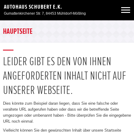
AUTOHAUS SCHUBERT E.K.
Gumattenkirchener Str. 7, 84453 Mühldorf-Mößling
Neuwagen
HAUPTSEITE
Gebrauchtwagen
LEIDER GIBT ES DEN VON IHNEN
Angebote
ANGEFORDERTEN INHALT NICHT AUF
Service & Zubehör
UNSERER WEBSEITE.
Unser Autohaus
Dies könnte zum Beispiel daran liegen, dass Sie eine falsche oder
veraltete URL aufgerufen haben oder dass wir die betreffende Seite
umgezogen oder umbenannt haben - Bitte überprüfen Sie die eingegebene
URL noch einmal.
Vielleicht können Sie den gewünschten Inhalt über unsere Startseite