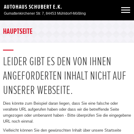
AUTOHAUS SCHUBERT E.K.
Gumattenkirchener Str. 7, 84453 Mühldorf-Mößling
Neuwagen
HAUPTSEITE
Gebrauchtwagen
LEIDER GIBT ES DEN VON IHNEN
Angebote
ANGEFORDERTEN INHALT NICHT AUF
Service & Zubehör
UNSERER WEBSEITE.
Unser Autohaus
Dies könnte zum Beispiel daran liegen, dass Sie eine falsche oder
veraltete URL aufgerufen haben oder dass wir die betreffende Seite
umgezogen oder umbenannt haben - Bitte überprüfen Sie die eingegebene
URL noch einmal.
Vielleicht können Sie den gewünschten Inhalt über unsere Startseite