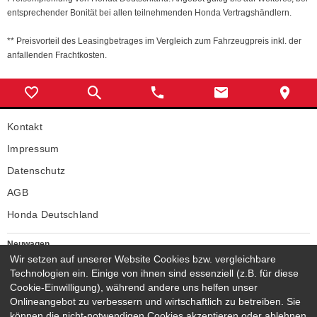
entsprechender Bonität bei allen teilnehmenden Honda Vertragshändlern.
** Preisvorteil des Leasingbetrages im Vergleich zum Fahrzeugpreis inkl. der
anfallenden Frachtkosten.
Kontakt
Impressum
Datenschutz
AGB
Honda Deutschland
Neuwagen
Honda Neuwagen
Wir setzen auf unserer Website Cookies bzw. vergleichbare
Technologien ein. Einige von ihnen sind essenziell (z.B. für diese
Gebrauchtwagen
Cookie-Einwilligung), während andere uns helfen unser
Honda Gebrauchtwagen
Onlineangebot zu verbessern und wirtschaftlich zu betreiben. Sie
Honda Vorführwagen
können die nicht-notwendigen Cookies akzeptieren oder ablehnen