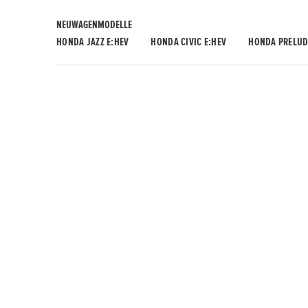
NEUWAGENMODELLE
HONDA JAZZ E:HEV
HONDA CIVIC E:HEV
HONDA PRELUD