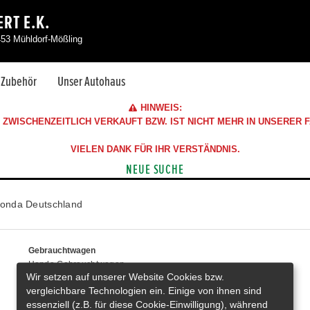
RT E.K.
453 Mühldorf-Mößling
& Zubehör
Unser Autohaus
HINWEIS:
ZWISCHENZEITLICH VERKAUFT BZW. IST NICHT MEHR IN UNSERER
VIELEN DANK FÜR IHR VERSTÄNDNIS.
NEUE SUCHE
onda Deutschland
Gebrauchtwagen
Honda Gebrauchtwagen
Wir setzen auf unserer Website Cookies bzw.
Honda Vorführwagen
vergleichbare Technologien ein. Einige von ihnen sind
Gesamtbestand
essenziell (z.B. für diese Cookie-Einwilligung), während