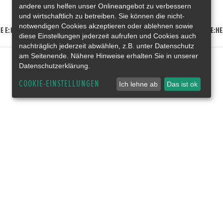
andere uns helfen unser Onlineangebot zu verbessern
und wirtschaftlich zu betreiben. Sie können die nicht-
notwendigen Cookies akzeptieren oder ablehnen sowie
E E:HEV
HONDA HR-V E:HEV
HONDA ZR-V E:HEV
HONDA CR-V E:HE
diese Einstellungen jederzeit aufrufen und Cookies auch
nachträglich jederzeit abwählen, z.B. unter Datenschutz
am Seitenende. Nähere Hinweise erhalten Sie in unserer
Datenschutzerklärung.
COOKIE-EINSTELLUNGEN
Ich lehne ab
Das ist ok