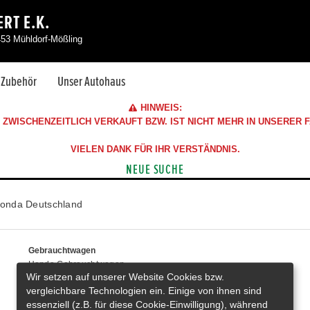
RT E.K.
453 Mühldorf-Mößling
& Zubehör
Unser Autohaus
HINWEIS:
ZWISCHENZEITLICH VERKAUFT BZW. IST NICHT MEHR IN UNSERER
VIELEN DANK FÜR IHR VERSTÄNDNIS.
NEUE SUCHE
onda Deutschland
Gebrauchtwagen
Honda Gebrauchtwagen
Wir setzen auf unserer Website Cookies bzw.
Honda Vorführwagen
vergleichbare Technologien ein. Einige von ihnen sind
Gesamtbestand
essenziell (z.B. für diese Cookie-Einwilligung), während