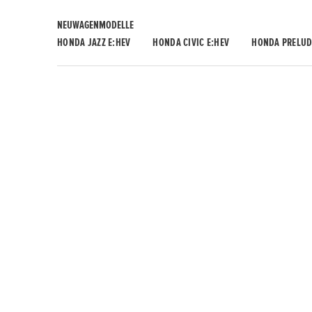
NEUWAGENMODELLE
HONDA JAZZ E:HEV
HONDA CIVIC E:HEV
HONDA PRELUD