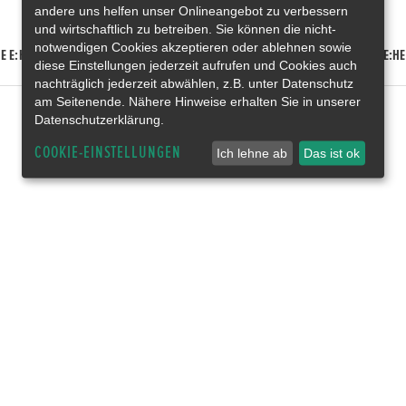
andere uns helfen unser Onlineangebot zu verbessern
und wirtschaftlich zu betreiben. Sie können die nicht-
notwendigen Cookies akzeptieren oder ablehnen sowie
E E:HEV
HONDA HR-V E:HEV
HONDA ZR-V E:HEV
HONDA CR-V E:HE
diese Einstellungen jederzeit aufrufen und Cookies auch
nachträglich jederzeit abwählen, z.B. unter Datenschutz
am Seitenende. Nähere Hinweise erhalten Sie in unserer
Datenschutzerklärung.
COOKIE-EINSTELLUNGEN
Ich lehne ab
Das ist ok